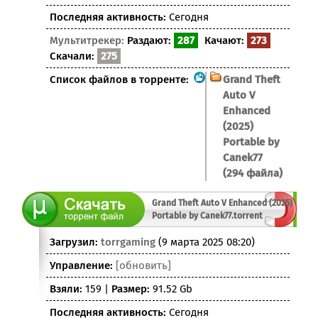
Последняя активность:
Сегодня
Мультитрекер:
Раздают:
287
Качают:
273
Скачали:
275
Список файлов в торренте:
Grand Theft
Auto V
Enhanced
(2025)
Portable by
Canek77
(294 файла)
Grand Theft Auto V Enhanced (2025)
Portable by Canek77.torrent
Загрузил:
torrgaming
(9 марта 2025 08:20)
Управление:
[обновить]
Взяли:
159 |
Размер:
91.52 Gb
Последняя активность:
Сегодня