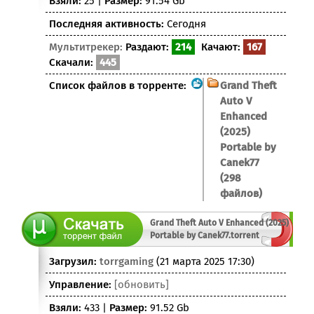
Взяли:
25 |
Размер:
91.54 Gb
Последняя активность:
Сегодня
Мультитрекер:
Раздают:
214
Качают:
167
Скачали:
445
Список файлов в торренте:
Grand Theft
Auto V
Enhanced
(2025)
Portable by
Canek77
(298
файлов)
Grand Theft Auto V Enhanced (2025)
Portable by Canek77.torrent
Загрузил:
torrgaming
(21 марта 2025 17:30)
Управление:
[обновить]
Взяли:
433 |
Размер:
91.52 Gb