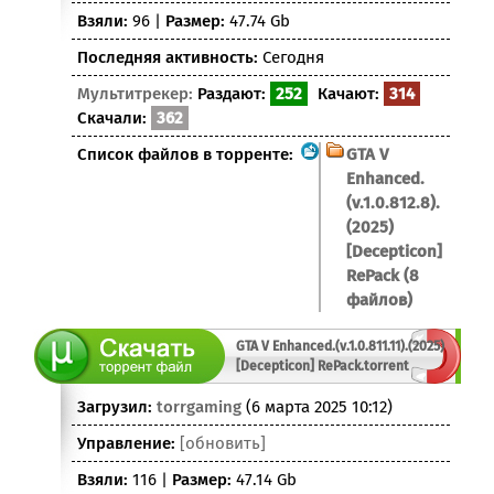
Взяли:
96 |
Размер:
47.74 Gb
Последняя активность:
Сегодня
Мультитрекер:
Раздают:
252
Качают:
314
Скачали:
362
Список файлов в торренте:
GTA V
Enhanced.
(v.1.0.812.8).
(2025)
[Decepticon]
RePack (8
файлов)
GTA V Enhanced.(v.1.0.811.11).(2025)
[Decepticon] RePack.torrent
Загрузил:
torrgaming
(6 марта 2025 10:12)
Управление:
[обновить]
Взяли:
116 |
Размер:
47.14 Gb