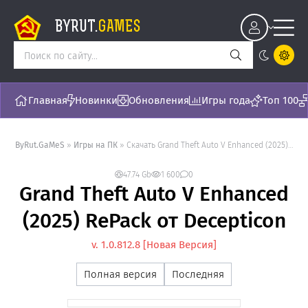
BYRUT.
GAMES
Главная
Новинки
Обновления
Игры года
Топ 100
ByRut.GaMeS
»
Игры на ПК
» Скачать Grand Theft Auto V Enhanced (2025) RePack от Decepticon - торрент последняя версия [v. 1.0.812.8]
47.74 Gb
1 600
0
Grand Theft Auto V Enhanced
(2025) RePack от Decepticon
v. 1.0.812.8 [Новая Версия]
Полная версия
Последняя