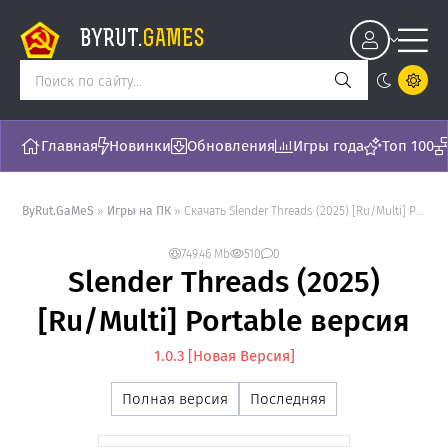
BYRUT.
GAMES
Главная
Новинки
Обновления
Игры года
Топ 100
ByRut.GaMeS
»
Игры на ПК
» Скачать Slender Threads (2025) [Ru/Multi] Portable версия - торрент последняя версия [1.0.3]
749.46 Mb
510
0
Slender Threads (2025)
[Ru/Multi] Portable версия
1.0.3 [Новая Версия]
Полная версия
Последняя