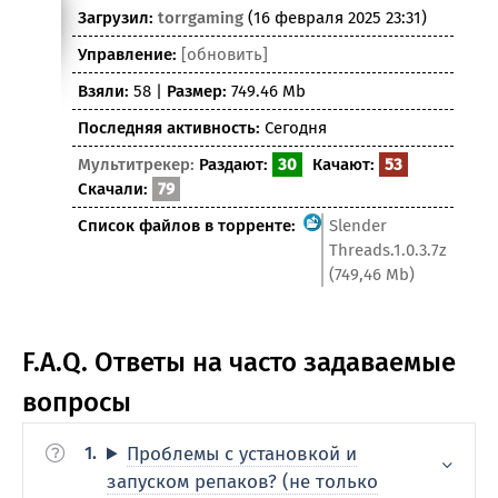
Загрузил:
torrgaming
(16 февраля 2025 23:31)
Управление:
[обновить]
Взяли:
58 |
Размер:
749.46 Mb
Последняя активность:
Сегодня
Мультитрекер:
Раздают:
30
Качают:
53
Скачали:
79
Список файлов в торренте:
Slender
Threads.1.0.3.7z
(749,46 Mb)
F.A.Q. Ответы на часто задаваемые
вопросы
Проблемы с установкой и
запуском репаков? (не только