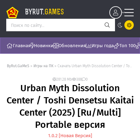
BYRUT.
GAMES
Главная
Новинки
Обновления
Игры года
Топ 100
ByRut.GaMeS
»
Игры на ПК
» Скачать Urban Myth Dissolution Center / Toshi Densetsu Kaitai Center (2025) [Ru/Multi] Portable версия - торрент последняя версия [1.0.2]
281.28 Mb
388
0
Urban Myth Dissolution
Center / Toshi Densetsu Kaitai
Center (2025) [Ru/Multi]
Portable версия
1.0.2 [Новая Версия]