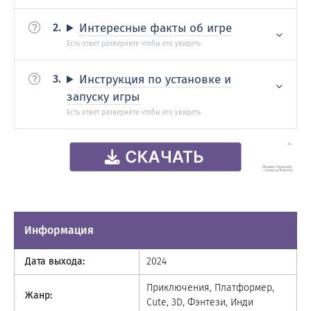
Интересные факты об игре
Инструкция по установке и
запуску игры
Информация
Дата выхода:
2024
Приключения, Платформер,
Жанр:
Cute, 3D, Фэнтези, Инди