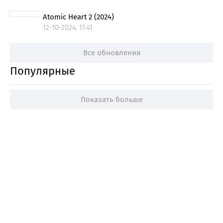
Atomic Heart 2 (2024)
12-10-2024, 17:41
Все обновления
Популярные
Показать больше