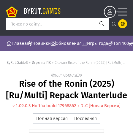
BYRUT.
GAMES
Главная
Новинки
Обновления
Игры года
Топ 100
ByRut.GaMeS
»
Игры на ПК
» Скачать Rise of the Ronin (2025) [Ru/Multi] Repack Wanterlude - торрент последняя версия [v 1.09.0.3 Hoftfix build 17968862 + DLC]
65.74 Gb
512
0
Rise of the Ronin (2025)
[Ru/Multi] Repack Wanterlude
v 1.09.0.3 Hoftfix build 17968862 + DLC [Новая Версия]
Полная версия
Последняя