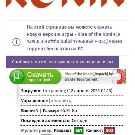
На этой странице вы можете скачать
новую версию игры - Rise of the Ronin [v
1.09.0.3 Hoftfix build 17968862 + DLC] через
торрент бесплатно на PC
Сообщить о том, что вышла новая версия игры
Rise of the Ronin [Repack] by
Wanterlude.torrent
Загрузил:
torrgaming
(12 апреля 2025 04:13)
Управление:
[обновить]
Взяли:
9 |
Размер:
65.74 Gb
Последняя активность:
Сегодня
Мультитрекер:
Раздают:
661
Качают:
503