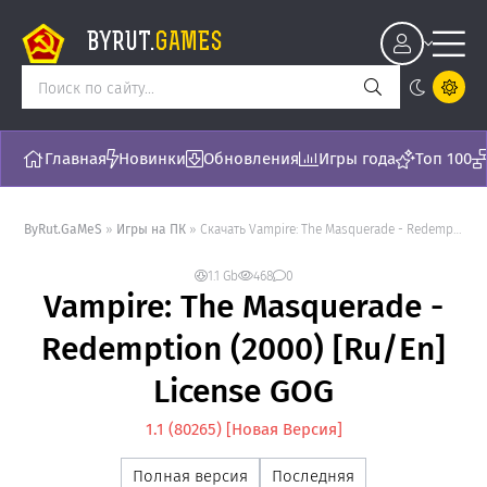
BYRUT.
GAMES
Главная
Новинки
Обновления
Игры года
Топ 100
ByRut.GaMeS
»
Игры на ПК
» Скачать Vampire: The Masquerade - Redemption (2000) [Ru/En] License GOG - торрент последняя версия [1.1 (80265)]
1.1 Gb
468
0
Vampire: The Masquerade -
Redemption (2000) [Ru/En]
License GOG
1.1 (80265) [Новая Версия]
Полная версия
Последняя