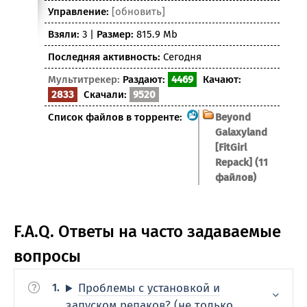
Управление:
[обновить]
Взяли:
3 |
Размер:
815.9 Mb
Последняя активность:
Сегодня
Мультитрекер:
Раздают:
4469
Качают:
2833
Скачали:
9520
Список файлов в торренте:
Beyond
Galaxyland
[FitGirl
Repack] (11
файлов)
F.A.Q. Ответы на часто задаваемые
вопросы
Проблемы с установкой и
запуском репаков? (не только