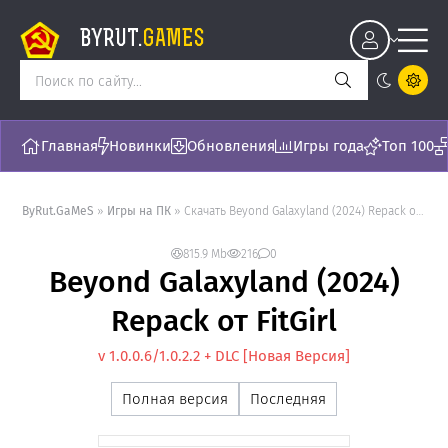
BYRUT.
GAMES
Главная
Новинки
Обновления
Игры года
Топ 100
ByRut.GaMeS
»
Игры на ПК
» Скачать Beyond Galaxyland (2024) Repack от FitGirl - торрент последняя версия [v 1.0.0.6/1.0.2.2 + DLC]
815.9 Mb
216
0
Beyond Galaxyland (2024)
Repack от FitGirl
v 1.0.0.6/1.0.2.2 + DLC [Новая Версия]
Полная версия
Последняя