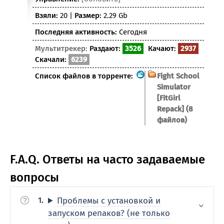
Взяли:
20 |
Размер:
2.29 Gb
Последняя активность:
Сегодня
Мультитрекер:
Раздают:
3526
Качают:
2937
Скачали:
6239
Список файлов в торренте:
Fight School
Simulator
[FitGirl
Repack] (8
файлов)
F.A.Q. Ответы на часто задаваемые
вопросы
Проблемы с установкой и
запуском репаков? (не только