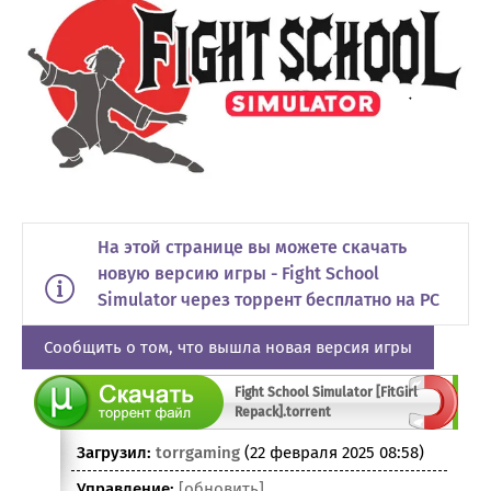
На этой странице вы можете скачать
новую версию игры - Fight School
Simulator через торрент бесплатно на PC
Сообщить о том, что вышла новая версия игры
Fight School Simulator [FitGirl
Repack].torrent
Загрузил:
torrgaming
(22 февраля 2025 08:58)
Управление:
[обновить]