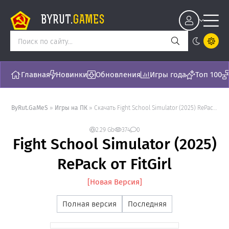
BYRUT.
GAMES
Главная
Новинки
Обновления
Игры года
Топ 100
ByRut.GaMeS
»
Игры на ПК
» Скачать Fight School Simulator (2025) RePack от FitGirl - торрент последняя версия []
2.29 Gb
374
0
Fight School Simulator (2025)
RePack от FitGirl
[Новая Версия]
Полная версия
Последняя