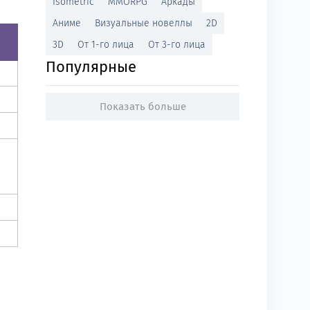
Isometric
MMORPG
Аркады
Аниме
Визуальные новеллы
2D
3D
От 1-го лица
От 3-го лица
Популярные
Показать больше