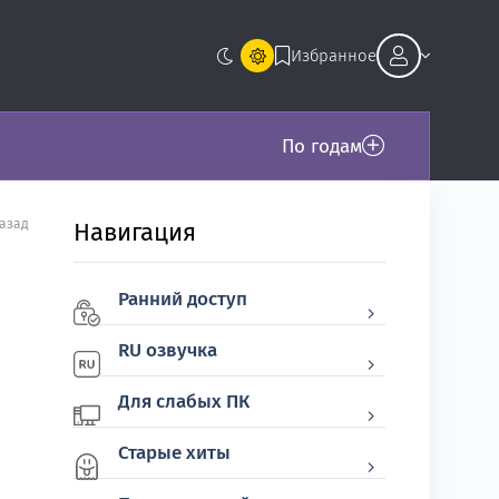
Избранное
По годам
назад
Навигация
Ранний доступ
RU озвучка
Для слабых ПК
Старые хиты