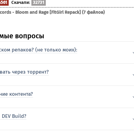
4561
Скачали:
32731
cords - Bloom and Rage [FitGirl Repack] (7 файлов)
аемые вопросы
ком репаков? (не только моих):
вать через торрент?
ние контента?
 DEV Build?