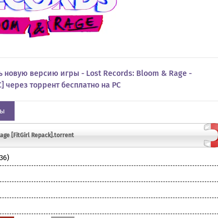
 новую версию игры - Lost Records: Bloom & Rage -
DLC] через торрент бесплатно на PC
ры
ge [FitGirl Repack].torrent
36)