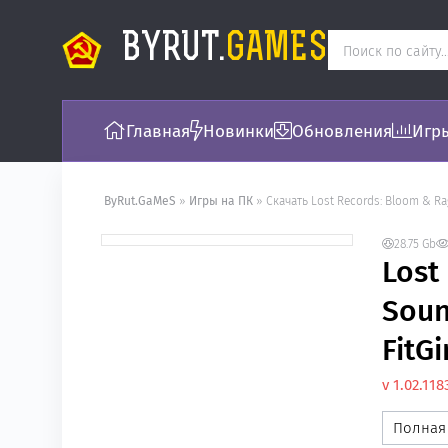
BYRUT.
GAMES
Главная
Новинки
Обновления
Игры
ByRut.GaMeS
»
Игры на ПК
» Скачать Lost Records: Bloom & Rage - Soundt
28.75 Gb
FREE
Lost
Soun
FitGi
v 1.02.11
Полная