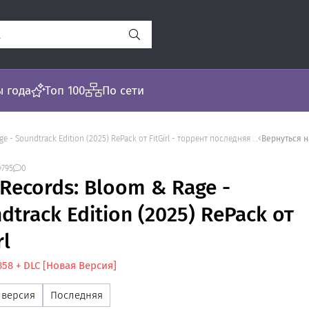
 года
Топ 100
По сети
rack Edition (2025) RePack от FitGirl - торрент последняя версия [v 1.02.118358 + DLC]
Вернуться 
795
0
 Records: Bloom & Rage -
dtrack Edition (2025) RePack от
rl
8358 + DLC [Новая Версия]
 версия
Последняя