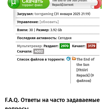
The End of the Sun [FitGirl
Repack].torrent
Загрузил:
torrgaming
(31 января 2025 21:19)
Управление:
[обновить]
Взяли:
30 |
Размер:
3.92 Gb
Последняя активность:
Сегодня
Мультитрекер:
Раздают:
2970
Качают:
3179
Скачали:
4002
Список файлов в торренте:
The End of
the Sun
[FitGirl
Repack] (9
файлов)
F.A.Q. Ответы на часто задаваемые
вопросы