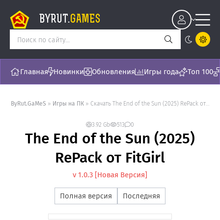
BYRUT.
GAMES
Главная
Новинки
Обновления
Игры года
Топ 100
ByRut.GaMeS
»
Игры на ПК
» Скачать The End of the Sun (2025) RePack от FitGirl - торрент последняя версия [v 1.0.3]
3.92 Gb
513
0
The End of the Sun (2025)
RePack от FitGirl
v 1.0.3 [Новая Версия]
Полная версия
Последняя