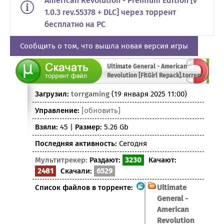
American Revolution - Premium Edition [v
1.0.3 rev.55378 + DLC] через торрент
бесплатно на PC
Сообщить о том, что вышла новая версия игры
Ultimate General - American
Revolution [FitGirl Repack].torrent
Загрузил:
torrgaming
(19 января 2025 11:00)
Управление:
[обновить]
Взяли:
45 |
Размер:
5.26 Gb
Последняя активность:
Сегодня
Мультитрекер:
Раздают:
3230
Качают:
2481
Скачали:
6529
Список файлов в торренте:
Ultimate
General -
American
Revolution