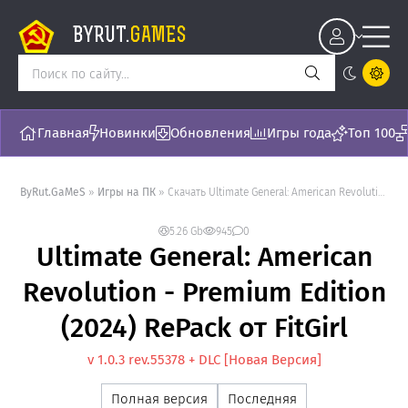
BYRUT.
GAMES
Главная
Новинки
Обновления
Игры года
Топ 100
ByRut.GaMeS
»
Игры на ПК
» Скачать Ultimate General: American Revolution - Premium Edition (2024) RePack от FitGirl - торрент последняя версия [v 1.0.3 rev.55378 + DLC]
5.26 Gb
945
0
Ultimate General: American
Revolution - Premium Edition
(2024) RePack от FitGirl
v 1.0.3 rev.55378 + DLC [Новая Версия]
Полная версия
Последняя