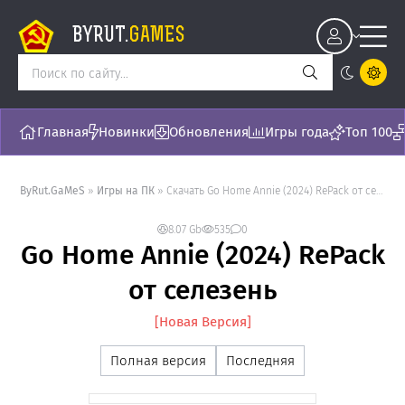
BYRUT.
GAMES
Главная
Новинки
Обновления
Игры года
Топ 100
ByRut.GaMeS
»
Игры на ПК
» Скачать Go Home Annie (2024) RePack от селезень - торрент последняя версия []
8.07 Gb
535
0
Go Home Annie (2024) RePack
от селезень
[Новая Версия]
Полная версия
Последняя