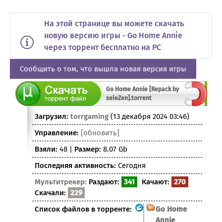
На этой странице вы можете скачать
новую версию игры - Go Home Annie
через торрент бесплатно на PC
Сообщить о том, что вышла новая версия игры
Go Home Annie [Repack by
seleZen].torrent
Загрузил:
torrgaming
(13 декабря 2024 03:46)
Управление:
[обновить]
Взяли:
48 |
Размер:
8.07 Gb
Последняя активность:
Сегодня
Мультитрекер:
Раздают:
341
Качают:
270
Скачали:
229
Список файлов в торренте:
Go Home
Annie