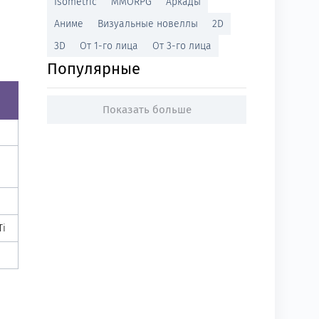
Isometric
MMORPG
Аркады
Аниме
Визуальные новеллы
2D
3D
От 1-го лица
От 3-го лица
Популярные
Показать больше
Ti