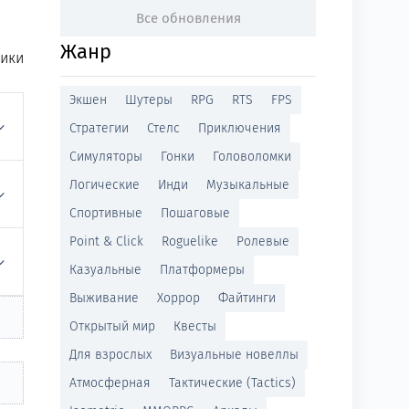
Все обновления
Жанр
тики
Экшен
Шутеры
RPG
RTS
FPS
Стратегии
Стелс
Приключения
Симуляторы
Гонки
Головоломки
Логические
Инди
Музыкальные
Спортивные
Пошаговые
Point & Click
Roguelike
Ролевые
Казуальные
Платформеры
Выживание
Хоррор
Файтинги
Открытый мир
Квесты
Для взрослых
Визуальные новеллы
Атмосферная
Тактические (Tactics)