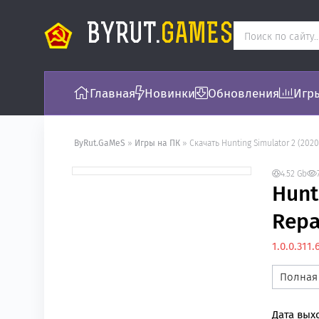
BYRUT.
GAMES
Главная
Новинки
Обновления
Игры
ByRut.GaMeS
»
Игры на ПК
» Скачать Hunting Simulator 2 (2020) [Ru
4.52 Gb
FREE
Hunt
Repa
1.0.0.311
Полная
Дата вых