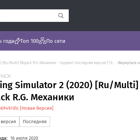
 года
Топ 100
По сети
/Multi] Repack R.G. Механики - торрент последняя версия [1.0.0.311.66949/dlc]
Вернуться 
730
0
ing Simulator 2 (2020) [Ru/Multi]
ck R.G. Механики
.66949/dlc [Новая Версия]
 версия
Последняя
ода:
16 июля 2020