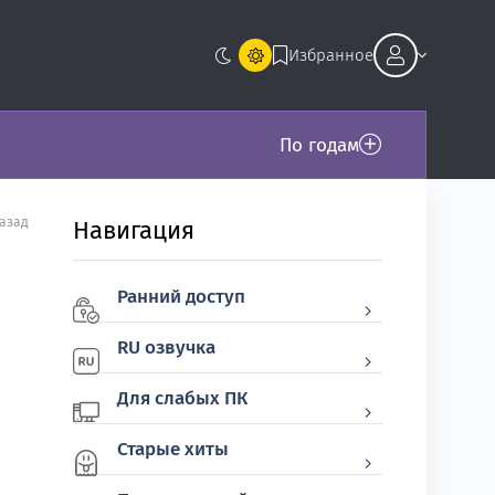
Избранное
По годам
назад
Навигация
Ранний доступ
RU озвучка
Для слабых ПК
Старые хиты