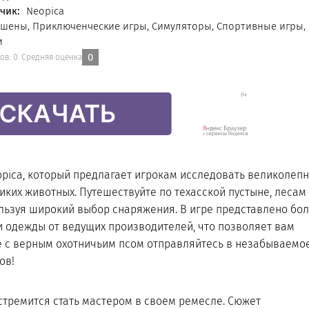
чик:
Neopica
шены, Приключенческие игры, Симуляторы, Спортивные игры,
и
0
сов:
0
.
Средняя оценка
opica, который предлагает игрокам исследовать великолеп
ких животных. Путешествуйте по техасской пустыне, лесам
льзуя широкий выбор снаряжения. В игре представлено бо
и одежды от ведущих производителей, что позволяет вам
е с верным охотничьим псом отправляйтесь в незабываемо
ов!
 стремится стать мастером в своем ремесле. Сюжет