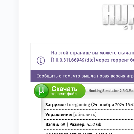
На этой странице вы можете скачать
[1.0.0.311.66949/dlc] через торрент 
Сообщить о том, что вышла новая версия иг
Hunting Simulator 2 R.G.Me
Загрузил:
torrgaming
(24 ноября 2024 16:4
Управление:
[обновить]
Взяли:
69 |
Размер:
4.52 Gb