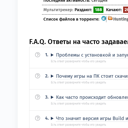
Последняя активность:
Сегодня
Мультитрекер:
Раздают:
188
Качают:
2
Список файлов в торренте:
Hunting
F.A.Q. Ответы на часто задав
Проблемы с установкой и запус
Почему игры на ПК стоит скачи
Как часто происходит обновле
Что значит версия игры Build и