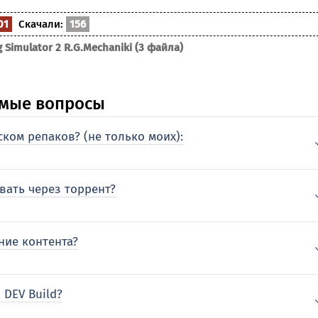
01
Скачали:
156
 Simulator 2 R.G.Mechaniki (3 файла)
аемые вопросы
ком репаков? (не только моих):
вать через торрент?
ние контента?
 DEV Build?