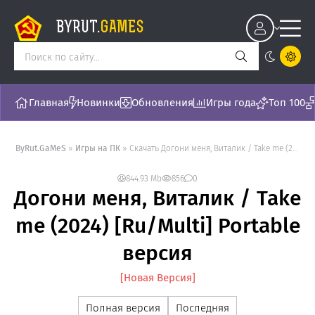
BYRUT.
GAMES
Главная
Новинки
Обновления
Игры года
Топ 100
ByRut.GaMeS
»
Игры на ПК
» Скачать Догони меня, Виталик / Take me (2024) [Ru/Multi] Portable версия - торрент последняя версия []
844.93 Mb
856
0
Догони меня, Виталик / Take
me (2024) [Ru/Multi] Portable
версия
[Новая Версия]
Полная версия
Последняя