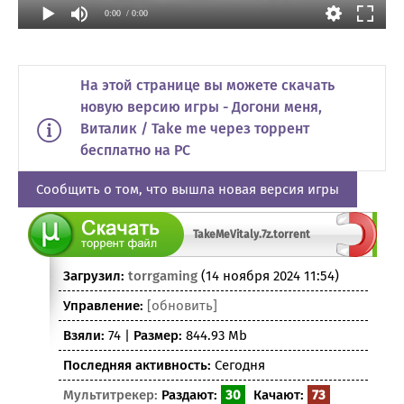
0:00
/ 0:00
На этой странице вы можете скачать
новую версию игры - Догони меня,
Виталик / Take me через торрент
бесплатно на PC
Сообщить о том, что вышла новая версия игры
TakeMeVitaly.7z.torrent
Загрузил:
torrgaming
(14 ноября 2024 11:54)
Управление:
[обновить]
Взяли:
74 |
Размер:
844.93 Mb
Последняя активность:
Сегодня
Мультитрекер:
Раздают:
30
Качают:
73