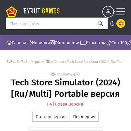
BYRUT.
GAMES
Главная
Новинки
Обновления
Игры года
Топ 100
ByRut.GaMeS
»
Игры на ПК
» Скачать Tech Store Simulator (2024) [Ru/Multi] Portable версия - торрент последняя версия [1.4]
2.12 Gb
529
0
Tech Store Simulator (2024)
[Ru/Multi] Portable версия
1.4 [Новая Версия]
Полная версия
Последняя